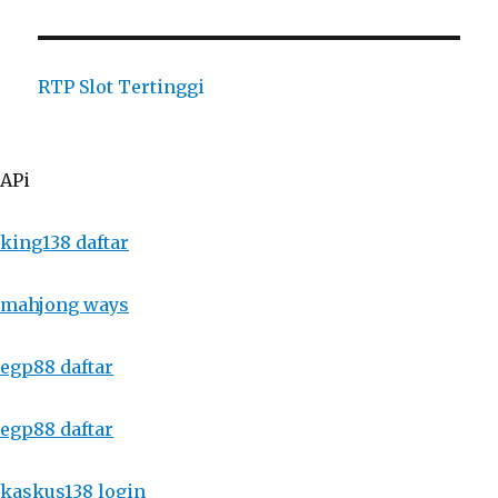
RTP Slot Tertinggi
APi
king138 daftar
mahjong ways
egp88 daftar
egp88 daftar
kaskus138 login