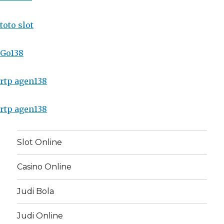
toto slot
Go138
rtp agen138
rtp agen138
Slot Online
Casino Online
Judi Bola
Judi Online