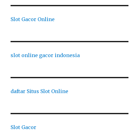
Slot Gacor Online
slot online gacor indonesia
daftar Situs Slot Online
Slot Gacor