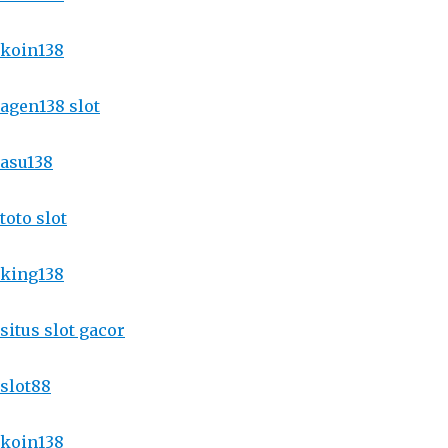
koin138
agen138 slot
asu138
toto slot
king138
situs slot gacor
slot88
koin138