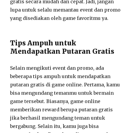
gratis secara mudah dan cepat. Jadi, jangan
lupa untuk selalu memantau event dan promo
yang disediakan oleh game favoritmu ya.
Tips Ampuh untuk
Mendapatkan Putaran Gratis
Selain mengikuti event dan promo, ada
beberapa tips ampuh untuk mendapatkan
putaran gratis di game online. Pertama, kamu
bisa mengundang temanmu untuk bermain
game tersebut. Biasanya, game online
memberikan reward berupa putaran gratis
jika berhasil mengundang teman untuk
bergabung. Selain itu, kamu juga bisa