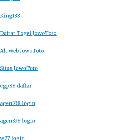
King138
Daftar Togel JowoToto
Alt Web JowoToto
Situs JowoToto
egp88 daftar
agen338 login
agen338 login
w77 login