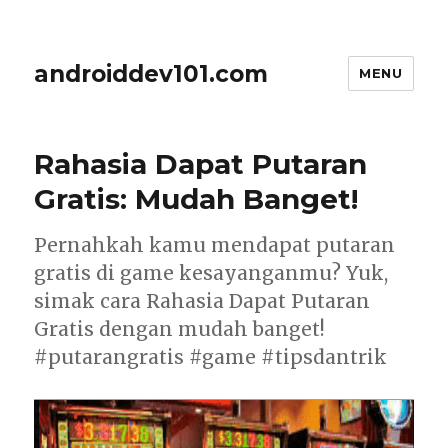
androiddev101.com
MENU
Rahasia Dapat Putaran
Gratis: Mudah Banget!
Pernahkah kamu mendapat putaran
gratis di game kesayanganmu? Yuk,
simak cara Rahasia Dapat Putaran
Gratis dengan mudah banget!
#putarangratis #game #tipsdantrik