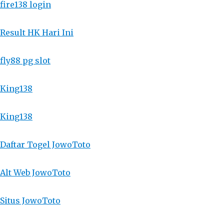
fire138 login
Result HK Hari Ini
fly88 pg slot
King138
King138
Daftar Togel JowoToto
Alt Web JowoToto
Situs JowoToto