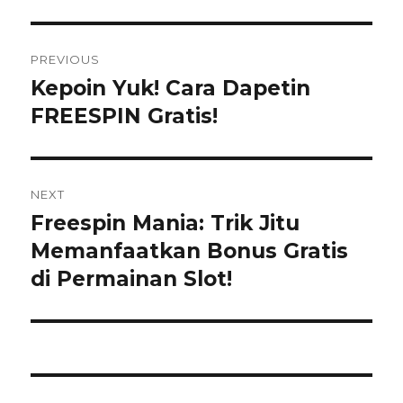
h
t
e
o
e
g
N
r
d
o
PREVIOUS
o
r
a
Kepoin Yuk! Cara Dapetin
P
n
i
r
FREESPIN Gratis!
e
v
s
e
i
v
i
g
NEXT
o
Freespin Mania: Trik Jitu
N
a
u
e
Memanfaatkan Bonus Gratis
s
s
x
di Permainan Slot!
p
t
i
o
p
s
p
o
t
s
o
:
t