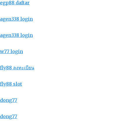
egp88 daftar
agen338 login
agen338 login
w77 login
fly88 ลงทะเบียน
fly88 slot
dong77
dong77