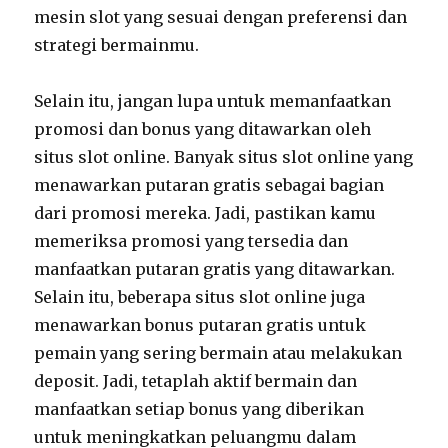
mesin slot yang sesuai dengan preferensi dan
strategi bermainmu.
Selain itu, jangan lupa untuk memanfaatkan
promosi dan bonus yang ditawarkan oleh
situs slot online. Banyak situs slot online yang
menawarkan putaran gratis sebagai bagian
dari promosi mereka. Jadi, pastikan kamu
memeriksa promosi yang tersedia dan
manfaatkan putaran gratis yang ditawarkan.
Selain itu, beberapa situs slot online juga
menawarkan bonus putaran gratis untuk
pemain yang sering bermain atau melakukan
deposit. Jadi, tetaplah aktif bermain dan
manfaatkan setiap bonus yang diberikan
untuk meningkatkan peluangmu dalam