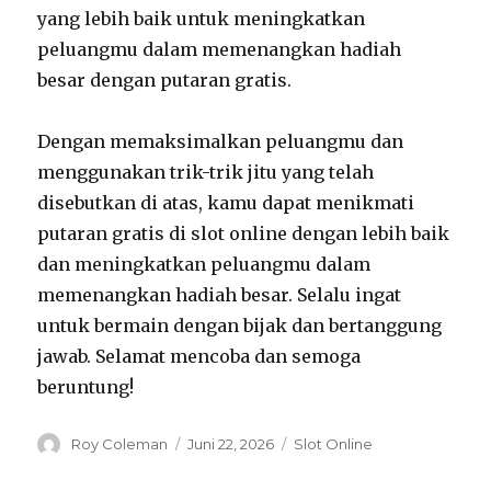
yang lebih baik untuk meningkatkan
peluangmu dalam memenangkan hadiah
besar dengan putaran gratis.
Dengan memaksimalkan peluangmu dan
menggunakan trik-trik jitu yang telah
disebutkan di atas, kamu dapat menikmati
putaran gratis di slot online dengan lebih baik
dan meningkatkan peluangmu dalam
memenangkan hadiah besar. Selalu ingat
untuk bermain dengan bijak dan bertanggung
jawab. Selamat mencoba dan semoga
beruntung!
A
P
C
Roy Coleman
Juni 22, 2026
Slot Online
u
o
a
t
s
t