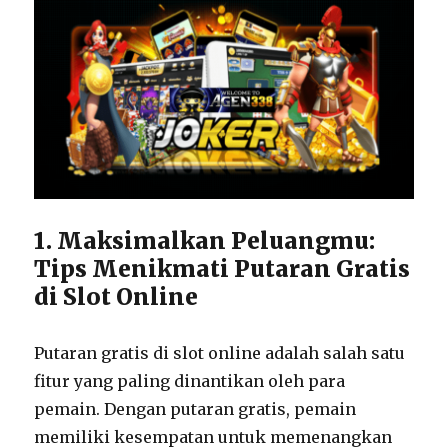
1. Maksimalkan Peluangmu:
Tips Menikmati Putaran Gratis
di Slot Online
Putaran gratis di slot online adalah salah satu
fitur yang paling dinantikan oleh para
pemain. Dengan putaran gratis, pemain
memiliki kesempatan untuk memenangkan