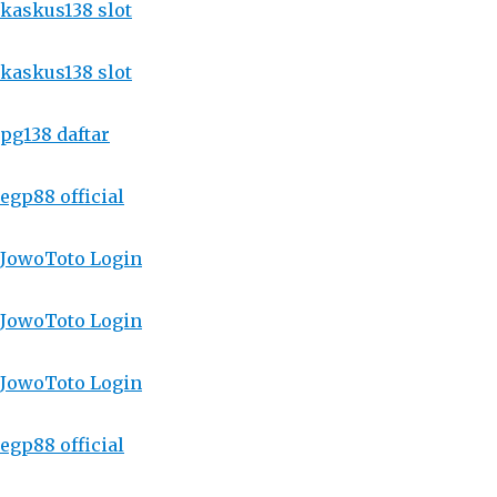
kaskus138 slot
kaskus138 slot
pg138 daftar
egp88 official
JowoToto Login
JowoToto Login
JowoToto Login
egp88 official