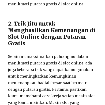
menikmati putaran gratis di slot online.
2. Trik Jitu untuk
Menghasilkan Kemenangan di
Slot Online dengan Putaran
Gratis
Selain memaksimalkan peluangmu dalam
menikmati putaran gratis di slot online, ada
juga beberapa trik yang dapat kamu gunakan
untuk meningkatkan kemungkinan
memenangkan hadiah besar saat bermain
dengan putaran gratis. Pertama, pastikan
kamu memahami cara kerja setiap mesin slot
yang kamu mainkan. Mesin slot yang