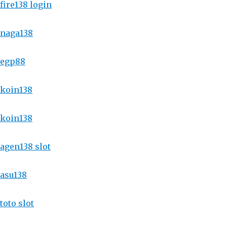
fire138 login
naga138
egp88
koin138
koin138
agen138 slot
asu138
toto slot